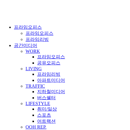
프라임오피스
프라임오피스
프라임리빙
공간미디어
WORK
프라임오피스
공유오피스
LIVING
프라임리빙
아파트미디어
TRAFFIC
지하철미디어
버스쉘터
LIFESTYLE
취미/일상
스포츠
어트랙션
OOH REP.